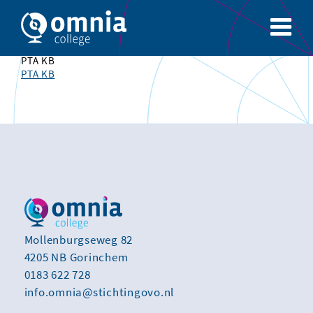
PTA KB
PTA KB
Mollenburgseweg 82
4205 NB Gorinchem
0183 622 728
info.omnia@stichtingovo.nl