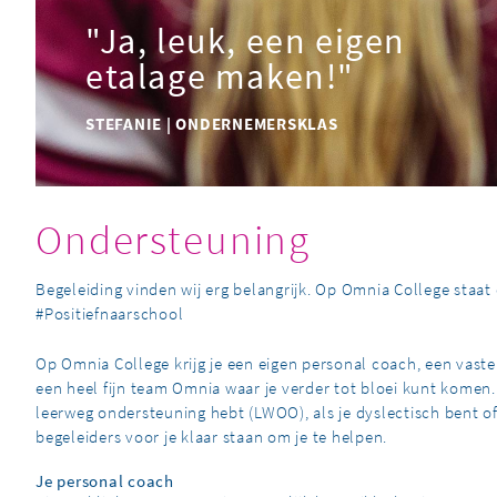
"Ja, leuk, een eigen
etalage maken!"
STEFANIE | ONDERNEMERSKLAS
Ondersteuning
Begeleiding vinden wij erg belangrijk. Op Omnia College staa
#Positiefnaarschool
Op Omnia College krijg je een eigen personal coach, een vaste 
een heel fijn team Omnia waar je verder tot bloei kunt komen
leerweg ondersteuning hebt (LWOO), als je dyslectisch bent o
begeleiders voor je klaar staan om je te helpen.
Je personal coach