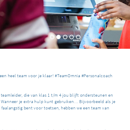
t een heel team voor je klaar! #TeamOmnia #Personalcoach
teamleider, die van klas 1 t/m 4 jou blijft ondersteunen en
. Wanneer je extra hulp kunt gebruiken… Bijvoorbeeld als je
f faalangstig bent voor toetsen, hebben we een team van