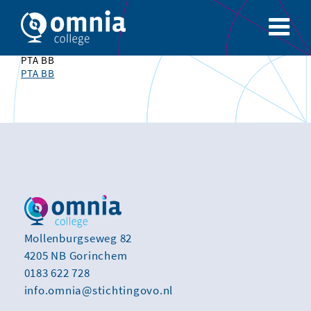
PTA BB
PTA BB
Mollenburgseweg 82
4205 NB Gorinchem
0183 622 728
info.omnia@stichtingovo.nl