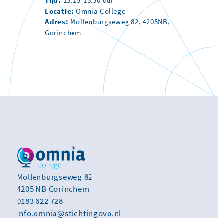
Tijd:
13.15-15.30 uur
Locatie:
Omnia College
Adres:
Mollenburgseweg 82, 4205NB,
Gorinchem
Mollenburgseweg 82
4205 NB Gorinchem
0183 622 728
info.omnia@stichtingovo.nl