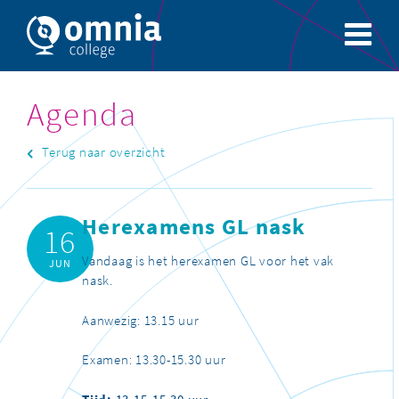
Agenda
Terug naar overzicht
Herexamens GL nask
16
Vandaag is het herexamen GL voor het vak
JUN
nask.
Aanwezig: 13.15 uur
Examen: 13.30-15.30 uur