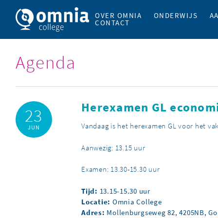
OVER OMNIA
ONDERWIJS
A
CONTACT
Agenda
Herexamen GL econom
23
Vandaag is het herexamen GL voor het va
JUN
Aanwezig: 13.15 uur
Examen: 13.30-15.30 uur
Tijd:
13.15-15.30 uur
Locatie:
Omnia College
Adres:
Mollenburgseweg 82, 4205NB, G