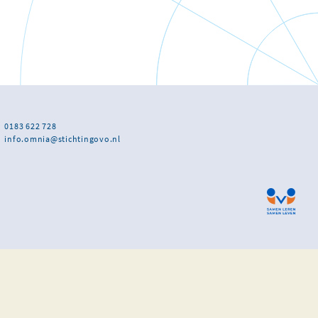
0183 622 728
info.omnia@stichtingovo.nl