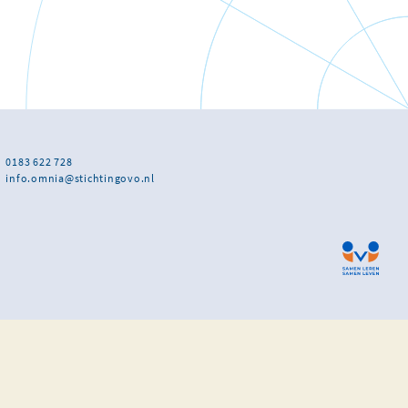
0183 622 728
info.omnia@stichtingovo.nl