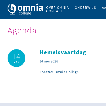
OVER OMNIA
ONDERWIJS
A
CONTACT
Agenda
Hemelsvaartdag
14
14 mei 2026
MAY
Locatie:
Omnia College