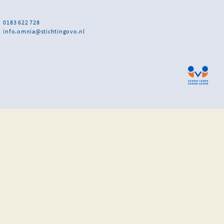
0183 622 728
info.omnia@stichtingovo.nl