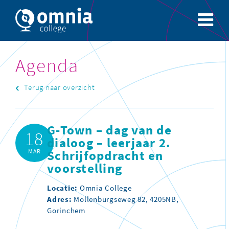
Agenda
Terug naar overzicht
G-Town – dag van de
18
dialoog – leerjaar 2.
MAR
Schrijfopdracht en
voorstelling
Locatie:
Omnia College
Adres:
Mollenburgseweg 82, 4205NB,
Gorinchem