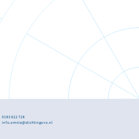
0183 622 728
info.omnia@stichtingovo.nl