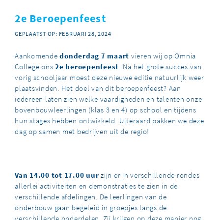
2e Beroepenfeest
GEPLAATST OP: FEBRUARI 28, 2024
Aankomende
donderdag 7 maart
vieren wij op Omnia
College ons
2
e
beroepenfeest
. Na het grote succes van
vorig schooljaar moest deze nieuwe editie natuurlijk weer
plaatsvinden. Het doel van dit beroepenfeest? Aan
iedereen laten zien welke vaardigheden en talenten onze
bovenbouwleerlingen (klas 3 en 4) op school en tijdens
hun stages hebben ontwikkeld. Uiteraard pakken we deze
dag op samen met bedrijven uit de regio!
Van 14.00 tot 17.00 uur
zijn er in verschillende rondes
allerlei activiteiten en demonstraties te zien in de
verschillende afdelingen. De leerlingen van de
onderbouw gaan begeleid in groepjes langs de
verschillende onderdelen. Zij krijgen op deze manier nog