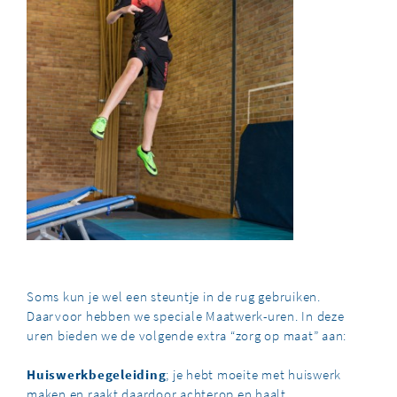
Soms kun je wel een steuntje in de rug gebruiken.
Daarvoor hebben we speciale Maatwerk-uren. In deze
uren bieden we de volgende extra “zorg op maat” aan:
Huiswerkbegeleiding
; je hebt moeite met huiswerk
maken en raakt daardoor achterop en haalt